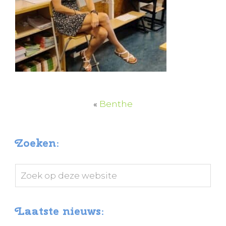
«
Benthe
Zoeken:
Zoek
op
deze
Laatste nieuws:
website