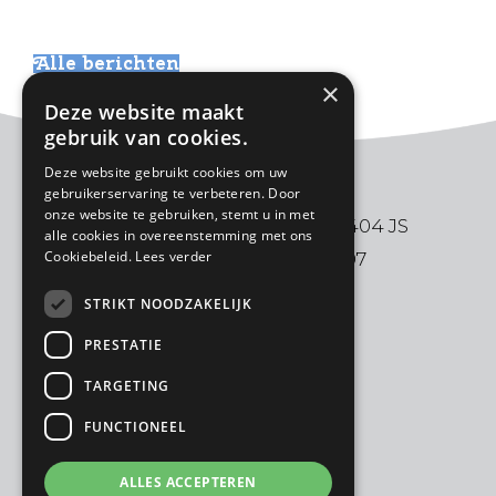
Alle berichten
×
Deze website maakt
gebruik van cookies.
Deze website gebruikt cookies om uw
gebruikerservaring te verbeteren. Door
onze website te gebruiken, stemt u in met
De Ark | Aalbersestraat 2 | 3404 JS
alle cookies in overeenstemming met ons
Cookiebeleid.
Lees verder
IJsselstein | 030-6880997
STRIKT NOODZAKELIJK
PRESTATIE
TARGETING
FUNCTIONEEL
ALLES ACCEPTEREN