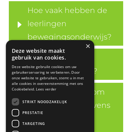
Hoe vaak hebben de
leerlingen
bewegingsonderwijs?
×
Deze website maakt
Is er nog
gebruik van cookies.
Deze website gebruikt cookies om uw
schoolzwemmen?
gebruikerservaring te verbeteren. Door
onze website te gebruiken, stemt u in met
alle cookies in overeenstemming met ons
Cookiebeleid.
Lees verder
Hoe gaat De Ark om
STRIKT NOODZAKELIJK
met privacygegevens
PRESTATIE
van ouders en
TARGETING
kinderen?