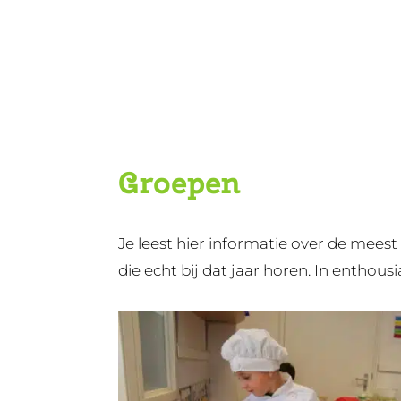
Door
KBS De Ark
naar
de
hoofd
inhoud
Groepen
Je leest hier informatie over de meest 
die echt bij dat jaar horen. In enthousi