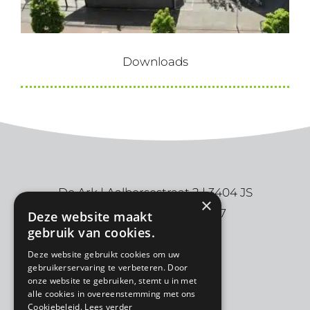
Downloads
De Ark | Aalbersestraat 2 | 3404 JS
×
IJsselstein | 030-6880997
Deze website maakt
gebruik van cookies.
Deze website gebruikt cookies om uw
gebruikerservaring te verbeteren. Door
onze website te gebruiken, stemt u in met
alle cookies in overeenstemming met ons
Cookiebeleid.
Lees verder