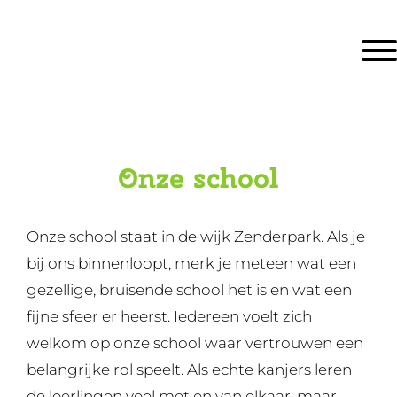
Door
KBS De Ark
naar
Togg
de
hoofd
inhoud
eader
echts
Onze school
Onze school staat in de wijk Zenderpark. Als je
bij ons binnenloopt, merk je meteen wat een
gezellige, bruisende school het is en wat een
fijne sfeer er heerst. Iedereen voelt zich
welkom op onze school waar vertrouwen een
belangrijke rol speelt. Als echte kanjers leren
de leerlingen veel met en van elkaar, maar