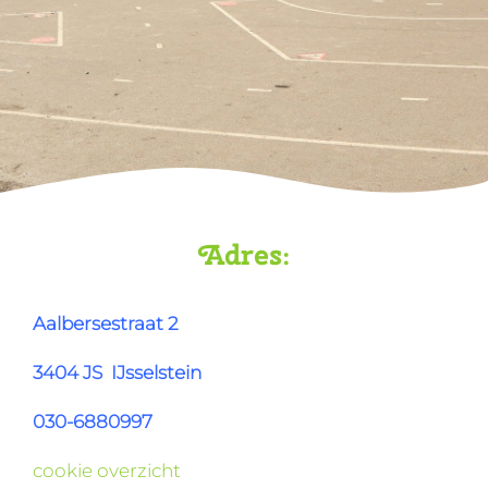
Adres:
Aalbersestraat 2
3404 JS
IJsselstein
030-6880997
cookie overzicht