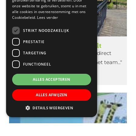
gebruikerservaring te verbeteren. Door
onze website te gebruiken, stemt u in met
alle cookies in overeenstemming met ons
Cookiebeleid.
Lees verder
STRIKT NOODZAKELIJK
PRESTATIE
Een leerkracht vertelt
"Na de kennismaking was ik direct
TARGETING
onderdeel van de school en van het team..."
FUNCTIONEEL
Lees verder
ALLES ACCEPTEREN
ALLES AFWIJZEN
DETAILS WEERGEVEN