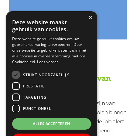
×
Deze website maakt
gebruik van cookies.
Deze website gebruikt cookies om uw
gebruikerservaring te verbeteren. Door
onze website te gebruiken, stemt u in met
alle cookies in overeenstemming met ons
Cookiebeleid.
Lees verder
STRIKT NOODZAKELIJK
Blijf op de hoogte van
vacatures
PRESTATIE
TARGETING
Wil je als eerste op de hoogte zijn van
FUNCTIONEEL
vacatures op De Ark en andere scholen binnen
Trinamiek? Meld je dan aan voor de job alert
ALLES ACCEPTEREN
en ontvang vacatures, aankomende