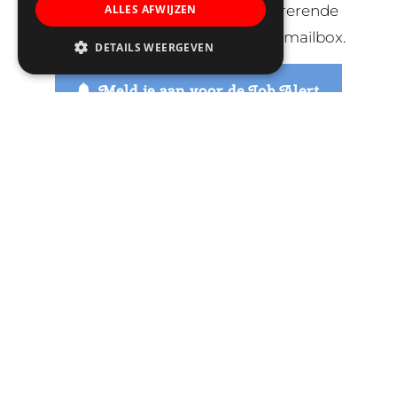
kennismakingsevents en inspirerende
ALLES AFWIJZEN
verhalen van Trinamiekers in je mailbox.
DETAILS WEERGEVEN
Meld je aan voor de Job Alert
De Ark | Aalbersestraat 2 | 3404 JS
IJsselstein | 030-6880997