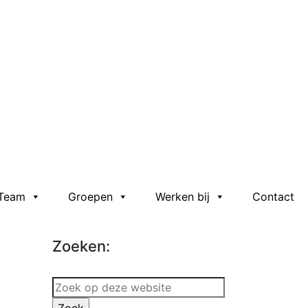
Team
Groepen
Werken bij
Contact
Zoeken:
Zoek
op