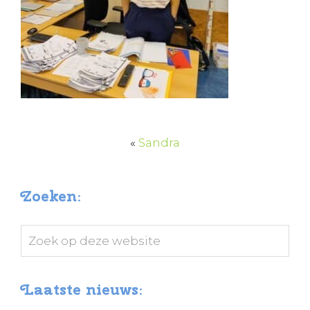
«
Sandra
Zoeken:
Zoek
op
deze
Laatste nieuws:
website