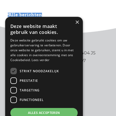
Alle berichten
×
Deze website maakt
gebruik van cookies.
Deze website gebruikt cookies om uw
gebruikerservaring te verbeteren. Door
onze website te gebruiken, stemt u in met
De Ark | Aalbersestraat 2 | 3404 JS
alle cookies in overeenstemming met ons
Cookiebeleid.
Lees verder
IJsselstein | 030-6880997
STRIKT NOODZAKELIJK
PRESTATIE
TARGETING
FUNCTIONEEL
ALLES ACCEPTEREN