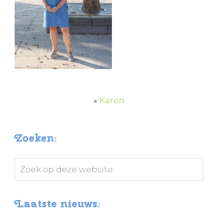
«
Karen
Zoeken:
Zoek
op
deze
Laatste nieuws:
website