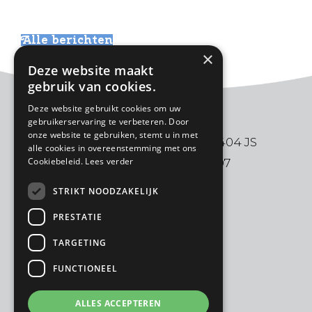
Alle berichten
×
Deze website maakt
gebruik van cookies.
Deze website gebruikt cookies om uw
gebruikerservaring te verbeteren. Door
onze website te gebruiken, stemt u in met
De Ark | Aalbersestraat 2 | 3404 JS
alle cookies in overeenstemming met ons
Cookiebeleid.
Lees verder
IJsselstein | 030-6880997
STRIKT NOODZAKELIJK
PRESTATIE
TARGETING
FUNCTIONEEL
ALLES ACCEPTEREN