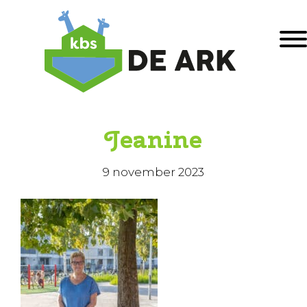
Door
KBS De Ark
naar
Togg
de
hoofd
inhoud
eader
echts
Jeanine
9 november 2023