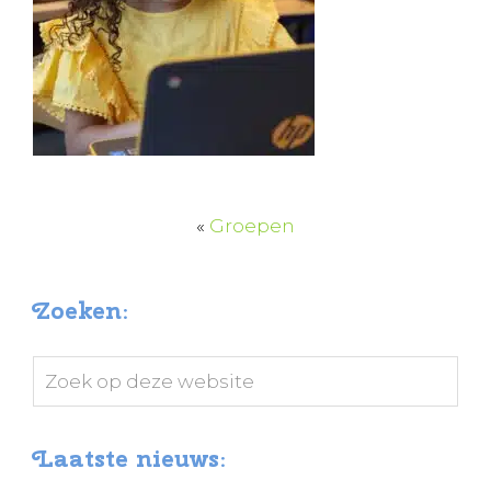
«
Groepen
Zoeken:
Zoek
op
deze
Laatste nieuws:
website