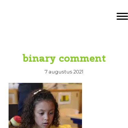
Door
KBS De Ark
naar
Togg
de
hoofd
inhoud
eader
echts
binary comment
7 augustus 2021