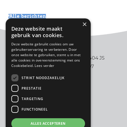
Alle berichten
×
Deze website maakt
gebruik van cookies.
Deze website gebruikt cookies om uw
gebruikerservaring te verbeteren. Door
onze website te gebruiken, stemt u in met
De Ark | Aalbersestraat 2 | 3404 JS
alle cookies in overeenstemming met ons
Cookiebeleid.
Lees verder
IJsselstein | 030-6880997
STRIKT NOODZAKELIJK
PRESTATIE
TARGETING
FUNCTIONEEL
ALLES ACCEPTEREN