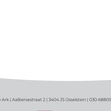
 Ark | Aalbersestraat 2 | 3404 JS IJsselstein | 030-6880