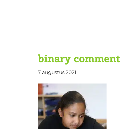
Door
KBS De Ark
naar
de
hoofd
inhoud
binary comment
7 augustus 2021