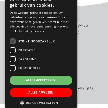
gebruik van cookies.
Deze website gebruikt cookies om uw
gebruikerservaring te verbeteren. Door
onze website te gebruiken, stemt u in met
De Ark | Aalbersestraat 2 | 3404 JS
alle cookies in overeenstemming met ons
Cookiebeleid.
Lees verder
IJsselstein | 030-6880997
STRIKT NOODZAKELIJK
PRESTATIE
TARGETING
FUNCTIONEEL
ALLES ACCEPTEREN
© Copyright 2021 - 2026
KBS De Ark
· All rights
ALLES AFWIJZEN
reserved
DETAILS WEERGEVEN