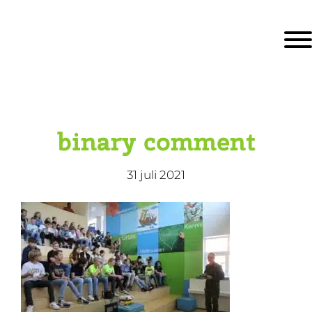
Door
KBS De Ark
naar
Togg
de
hoofd
inhoud
eader
echts
binary comment
31 juli 2021