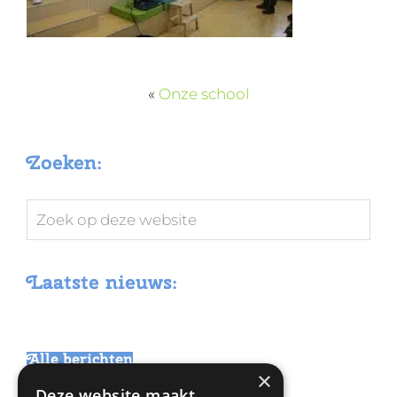
«
Onze school
Zoeken:
Zoek
op
deze
Laatste nieuws:
website
Alle berichten
×
Deze website maakt