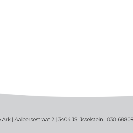
 Ark | Aalbersestraat 2 | 3404 JS IJsselstein | 030-6880