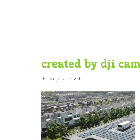
Door
KBS De Ark
naar
de
hoofd
inhoud
created by dji ca
10 augustus 2021