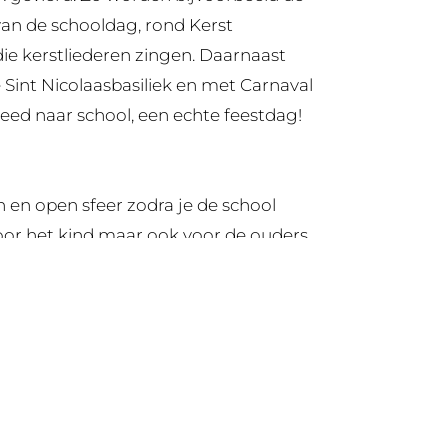
 van de schooldag, rond Kerst
ie kerstliederen zingen. Daarnaast
 Sint Nicolaasbasiliek en met Carnaval
ed naar school, een echte feestdag!
 en open sfeer zodra je de school
n voor het kind maar ook voor de ouders
ij zijn tevreden met onze keuze voor