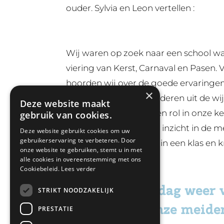
ouder. Sylvia en Leon vertellen :
Wij waren op zoek naar een school wa
viering van Kerst, Carnaval en Pasen.
hoorden wij over de goede ervaringen e
×
vonden. Dat er veel kinderen uit de wi
Deze website maakt
gingen, speelde ook een rol in onze ke
gebruik van cookies.
rondleiding kregen wij inzicht in de 
Deze website gebruikt cookies om uw
gebruikerservaring te verbeteren. Door
konden we meekijken in een klas en k
onze website te gebruiken, stemt u in met
het kind centraal staat.
alle cookies in overeenstemming met ons
Cookiebeleid.
Lees verder
"We zijn elke dag weer 
STRIKT NOODZAKELIJK
enthousiast onze meiden
PRESTATIE