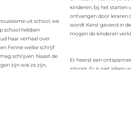
kinderen, bij het starten
ontvangen door leraren d
ousiasme uit school, we
wordt Kerst gevierd in de
op school hebben
mogen de kinderen verkle
ud haar verhaal over
en Fenne welke schrijf
 mag schrijven. Naast de
Er heerst een ontspannen
en zijn wie ze zijn,
inloopt. Er is niet allee
 jezelf opkomen en met
persoonlijke aandacht. W
de Ark.