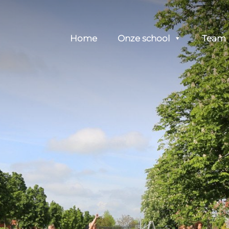
Header
Home
Onze school
Team
Rechts