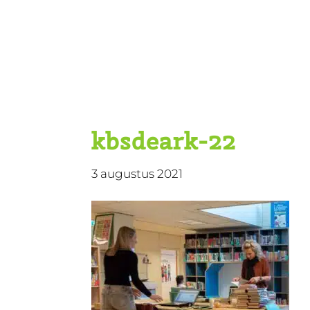
Door
KBS De Ark
naar
de
hoofd
inhoud
kbsdeark-22
3 augustus 2021