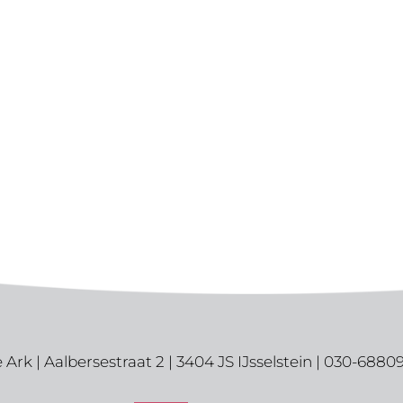
 Ark | Aalbersestraat 2 | 3404 JS IJsselstein | 030-6880