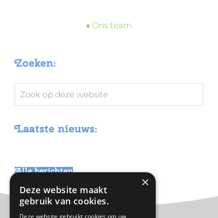
«
Ons team
Zoeken:
Zoek
op
deze
Laatste nieuws:
website
Alle berichten
×
Deze website maakt
gebruik van cookies.
Deze website gebruikt cookies om uw