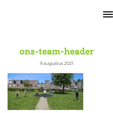
Door
KBS De Ark
naar
Togg
de
hoofd
inhoud
eader
echts
ons-team-header
9 augustus 2021