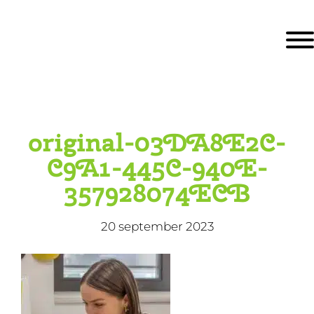
Door
KBS De Ark
naar
Togg
de
hoofd
inhoud
eader
echts
original-03DA8E2C-
C9A1-445C-940E-
357928074ECB
20 september 2023