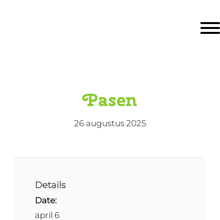
Door
KBS De Ark
naar
Togg
de
hoofd
inhoud
eader
echts
Pasen
26 augustus 2025
Details
Date:
april 6