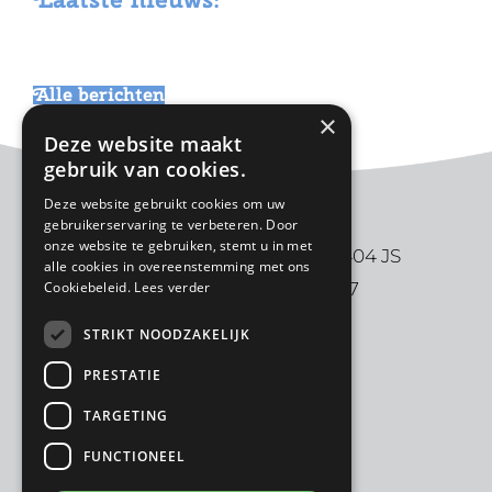
website
Alle berichten
×
Deze website maakt
gebruik van cookies.
Deze website gebruikt cookies om uw
gebruikerservaring te verbeteren. Door
onze website te gebruiken, stemt u in met
De Ark | Aalbersestraat 2 | 3404 JS
alle cookies in overeenstemming met ons
Cookiebeleid.
Lees verder
IJsselstein | 030-6880997
STRIKT NOODZAKELIJK
PRESTATIE
TARGETING
FUNCTIONEEL