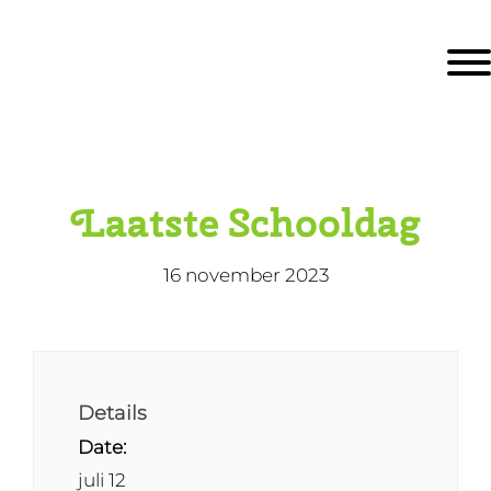
Door
KBS De Ark
naar
Togg
de
hoofd
inhoud
eader
echts
Laatste Schooldag
16 november 2023
Details
Date:
juli 12