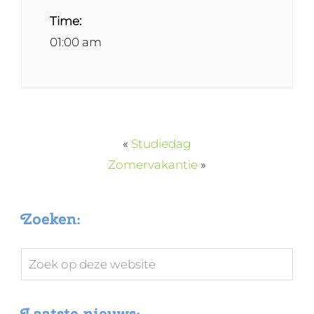
Time:
01:00 am
«
Studiedag
Zomervakantie
»
Zoeken:
Zoek
op
deze
Laatste nieuws: