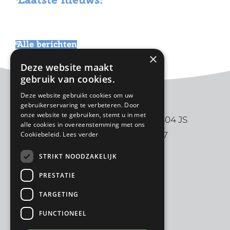
website
Alle berichten
×
Deze website maakt
gebruik van cookies.
Deze website gebruikt cookies om uw
gebruikerservaring te verbeteren. Door
onze website te gebruiken, stemt u in met
De Ark | Aalbersestraat 2 | 3404 JS
alle cookies in overeenstemming met ons
Cookiebeleid.
Lees verder
IJsselstein | 030-6880997
STRIKT NOODZAKELIJK
PRESTATIE
TARGETING
FUNCTIONEEL