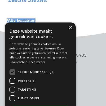
website
Alle berichten
×
Deze website maakt
gebruik van cookies.
Deze website gebruikt cookies om uw
gebruikerservaring te verbeteren. Door
onze website te gebruiken, stemt u in met
De Ark | Aalbersestraat 2 | 3404 JS
alle cookies in overeenstemming met ons
Cookiebeleid.
Lees verder
IJsselstein | 030-6880997
STRIKT NOODZAKELIJK
PRESTATIE
TARGETING
FUNCTIONEEL