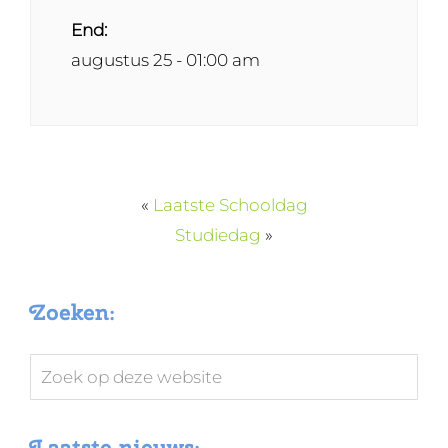
End:
augustus 25 - 01:00 am
«
Laatste Schooldag
Studiedag
»
Zoeken:
Zoek
op
deze
Laatste nieuws: