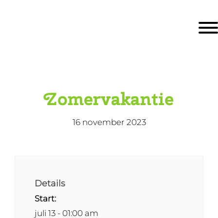
Door
KBS De Ark
naar
Togg
de
hoofd
inhoud
eader
echts
Zomervakantie
16 november 2023
Details
Start:
juli 13 - 01:00 am